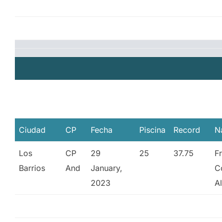
Ciudad
CP
Fecha
Piscina
Record
N
Los
CP
29
25
37.75
F
Barrios
And
January,
C
2023
A