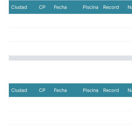
Ciudad
CP
Fecha
Piscina
Record
N
Ciudad
CP
Fecha
Piscina
Record
N