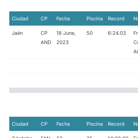
Ciudad
CP
Fecha
Piscina
Record
N
Jaén
CP
18 June,
50
6:24.03
F
AND
2023
C
A
Ciudad
CP
Fecha
Piscina
Record
N