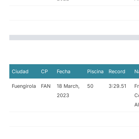
Ciudad
CP
Fecha
Piscina
Record
N
Fuengirola
FAN
18 March,
50
3:29.51
F
2023
C
A