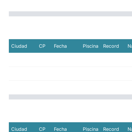
Ciudad
CP
Fecha
Piscina
Record
N
Ciudad
CP
Fecha
Piscina
Record
N