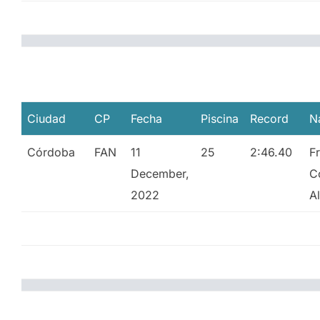
Ciudad
CP
Fecha
Piscina
Record
N
Córdoba
FAN
11
25
2:46.40
F
December,
C
2022
A