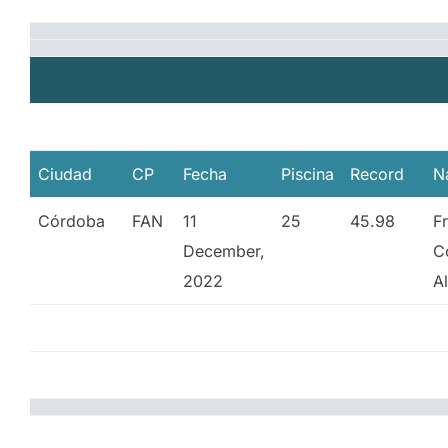
Ciudad
CP
Fecha
Piscina
Record
N
Córdoba
FAN
11
25
45.98
F
December,
C
2022
A