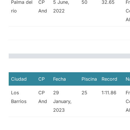
Palma del
CP
5 June,
50
32.65
F
río
And
2022
C
A
Ciudad
CP
Fecha
Piscina
Record
N
Los
CP
29
25
1:11.86
F
Barrios
And
January,
C
2023
A