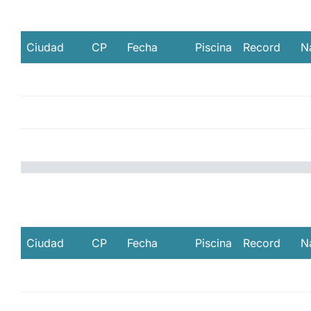
Ciudad
CP
Fecha
Piscina
Record
N
Ciudad
CP
Fecha
Piscina
Record
N