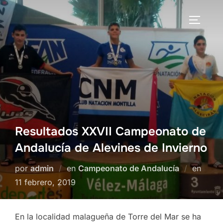
Saltar
al
ALTERN
contenido
Resultados XXVII Campeonato de
Andalucía de Alevines de Invierno
Publi
por
admin
en
Campeonato de Andalucía
en
el
11 febrero, 2019
En la localidad malagueña de Torre del Mar se ha