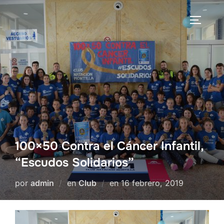
Saltar
al
ALTERN
contenido
100×50 Contra el Cáncer Infantil,
“Escudos Solidarios”
Publicado
por
admin
en
Club
en
16 febrero, 2019
el